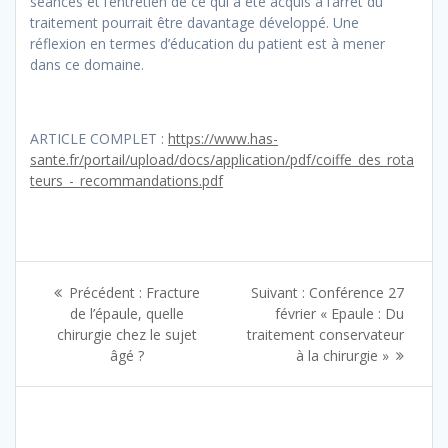
séances et l’entretien de ce qui a été acquis à l’arrêt du
traitement pourrait être davantage développé. Une
réflexion en termes d’éducation du patient est à mener
dans ce domaine.
ARTICLE COMPLET :
https://www.has-
sante.fr/portail/upload/docs/application/pdf/coiffe_des_rota
teurs_-_recommandations.pdf
Navigation
Article
Article
Précédent :
Fracture
Suivant :
Conférence 27
de
précédent
suivant
de l’épaule, quelle
février « Epaule : Du
:
:
chirurgie chez le sujet
traitement conservateur
l’article
âgé ?
à la chirurgie »