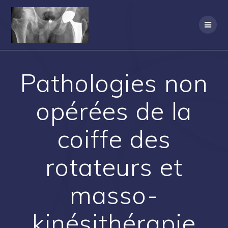
Passer
au
contenu
Pathologies non
opérées de la
coiffe des
rotateurs et
masso-
kinésithérapie