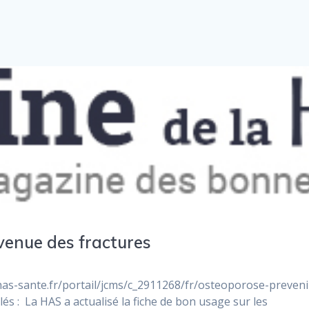
rvenue des fractures
ww.has-sante.fr/portail/jcms/c_2911268/fr/osteoporose-preveni
és : La HAS a actualisé la fiche de bon usage sur les