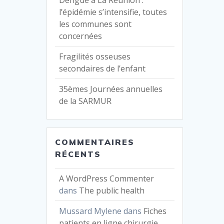
Dengue à La Réunion :
l’épidémie s’intensifie, toutes
les communes sont
concernées
Fragilités osseuses
secondaires de l’enfant
35èmes Journées annuelles
de la SARMUR
COMMENTAIRES
RÉCENTS
A WordPress Commenter
dans
The public health
Mussard Mylene
dans
Fiches
patients en ligne chirurgie