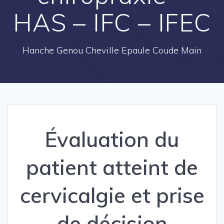
HAS – IFC – IFEC
Hanche Genou Cheville Epaule Coude Main
Évaluation du
patient atteint de
cervicalgie et prise
de décision