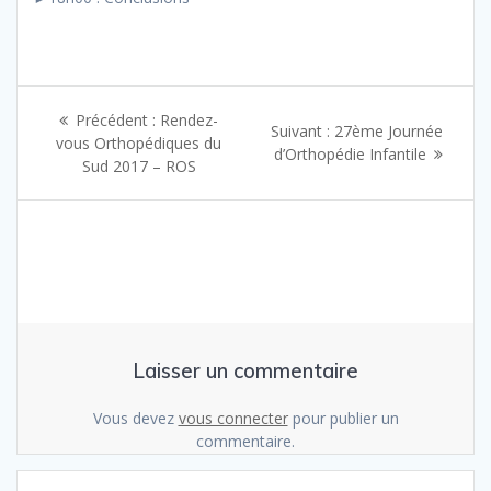
Navigation
Article
Précédent :
Rendez-
Article
Suivant :
27ème Journée
de
précédent
vous Orthopédiques du
suivant
d’Orthopédie Infantile
:
Sud 2017 – ROS
:
l’article
Laisser un commentaire
Vous devez
vous connecter
pour publier un
commentaire.