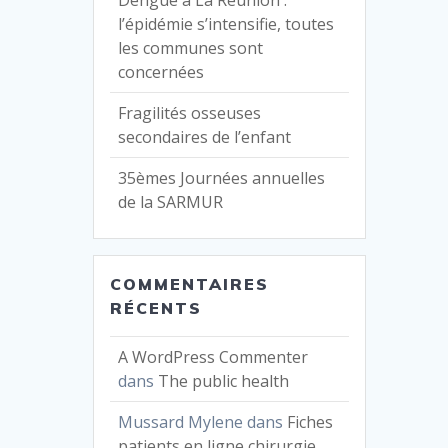
Dengue à La Réunion :
l’épidémie s’intensifie, toutes
les communes sont
concernées
Fragilités osseuses
secondaires de l’enfant
35èmes Journées annuelles
de la SARMUR
COMMENTAIRES
RÉCENTS
A WordPress Commenter
dans
The public health
Mussard Mylene
dans
Fiches
patients en ligne chirurgie