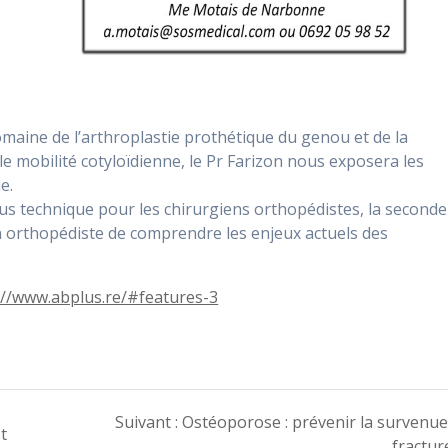
omaine de l’arthroplastie prothétique du genou et de la
le mobilité cotyloïdienne, le Pr Farizon nous exposera les
e.
us technique pour les chirurgiens orthopédistes, la seconde
n orthopédiste de comprendre les enjeux actuels des
://www.abplus.re/#features-3
Article
Suivant :
Ostéoporose : prévenir la survenue
t
suivant
fractur