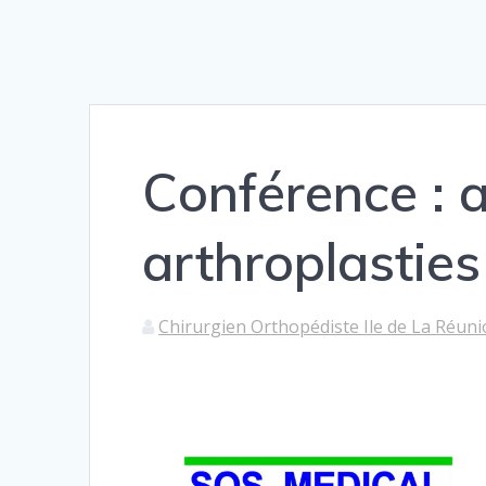
Conférence : a
arthroplasties
Chirurgien Orthopédiste Ile de La Réun