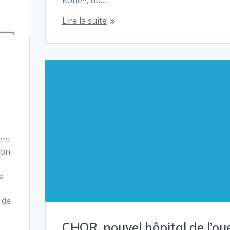
Lire la suite
ent
zon
a
 de
CHOR, nouvel hôpital de l’ou