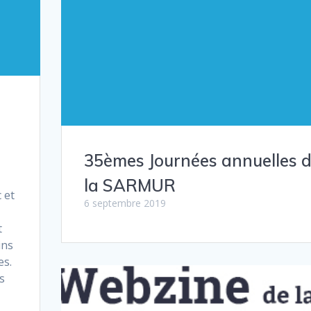
35èmes Journées annuelles 
la SARMUR
 et
6 septembre 2019
s
t
ins
es.
s