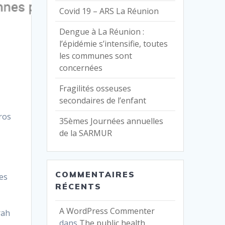
Covid 19 – ARS La Réunion
Dengue à La Réunion :
l’épidémie s’intensifie, toutes
les communes sont
concernées
Fragilités osseuses
secondaires de l’enfant
ros
35èmes Journées annuelles
de la SARMUR
COMMENTAIRES
es
RÉCENTS
A WordPress Commenter
rah
dans
The public health